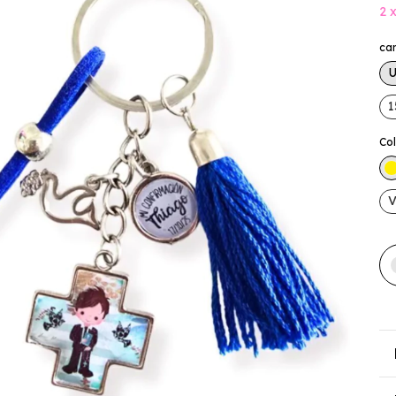
2
ca
1
Co
V