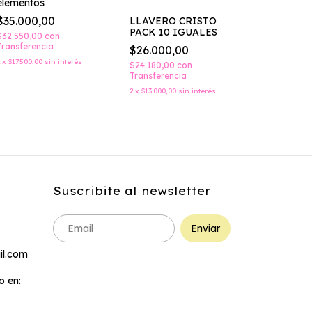
elementos
$35.000,00
LLAVERO CRISTO
PACK 10 IGUALES
$32.550,00
con
10 Acceso
Transferencia
$26.000,00
ANGELES
2
x
$17.500,00
sin interés
$24.180,00
con
$17.000,
Transferencia
$15.810,00
2
x
$13.000,00
sin interés
Transferenc
2
x
$8.500,00
Suscribite al newsletter
l.com
 en: