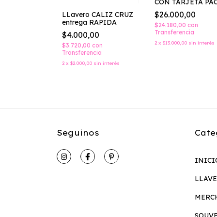
CON TARJETA PA
10 IGUALES
$26.000,00
 ALA PACK
LLavero CALIZ CRUZ
LES
entrega RAPIDA
$24.180,00
con
Transferencia
,00
$4.000,00
2
x
$13.000,00
sin interés
0
con
$3.720,00
con
ncia
Transferencia
00
sin interés
2
x
$2.000,00
sin interés
Seguinos
Cate
INICI
LLAV
MERC
SOUV