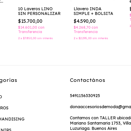
CK
10 Laveros LINO
Llavero INDA
SIN PERSONALIZAR
SIMPLE + BOLSITA
$15.700,00
$4.590,00
$14.601,00
con
$4.268,70
con
Transferencia
Transferencia
2
x
$7.850,00
sin interés
2
x
$2.295,00
sin interés
gorías
Contactános
5491156330925
O
donaaccesoriosdemoda@gmai
EROS
Contamos con TALLER ubicado
HANDISING
Mariano Santamaria 1753, Villa
Luzuriaga. Buenos Aires
ENIRS