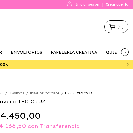
Iniciar sesión
|
Crear cuenta
(
0
)
R
ENVOLTORIOS
PAPELERIA CREATIVA
QUIENES S
7% DE DESCUENTO ABONANDO POR TRANSFERENCIA
cio
/
LLAVEROS
/
IDEAL RELIGIOSOS
/
Llavero TEO CRUZ
lavero TEO CRUZ
4.450,00
4.138,50
con
Transferencia