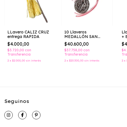
LLavero CALIZ CRUZ
10 Llaveros
Ll
entrega RAPIDA
MEDALLÓN SAN
+ 
BENITO
$4.000,00
$40.600,00
$4
$3.720,00
con
$37.758,00
con
$4
Transferencia
Transferencia
Tra
2
x
$2.000,00
sin interés
2
x
$20.300,00
sin interés
2
x
Seguinos