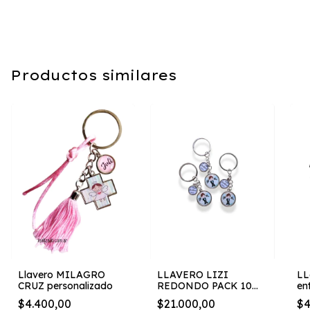
Productos similares
Llavero MILAGRO
LLAVERO LIZI
LL
CRUZ personalizado
REDONDO PACK 10
en
IGUALES
$4.400,00
$21.000,00
$4