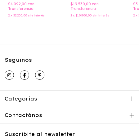
$4.092,00
con
$19.530,00
con
$3
Transferencia
Transferencia
Tra
2
x
$2.200,00
sin interés
2
x
$10.500,00
sin interés
2
x
Seguinos
Categorías
Contactános
Suscribite al newsletter