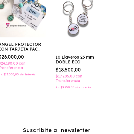
ANGEL PROTECTOR
CON TARJETA PACK
10 IGUALES
$26.000,00
10 Llaveros 23 mm
DOBLE ECO
$24.180,00
con
LLAVERO 
Transferencia
$18.500,00
10 IGUAL
2
x
$13.000,00
sin interés
$17.205,00
con
$31.000,
Transferencia
$28.830,00
2
x
$9.250,00
sin interés
Transferenc
2
x
$15.500,00
Suscribite al newsletter