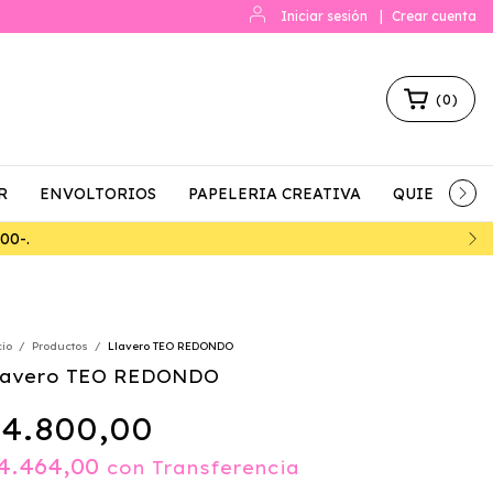
Iniciar sesión
|
Crear cuenta
(
0
)
R
ENVOLTORIOS
PAPELERIA CREATIVA
QUIENES S
O POR TRANSFERENCIA
cio
/
Productos
/
Llavero TEO REDONDO
lavero TEO REDONDO
4.800,00
4.464,00
con
Transferencia