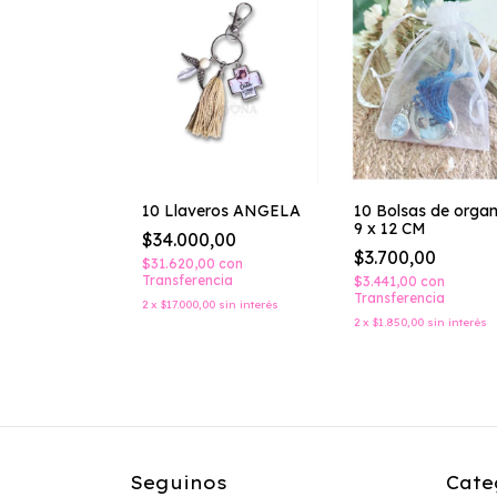
 LIZI
10 Llaveros ANGELA
10 Bolsas de orga
O PACK 10
9 x 12 CM
$34.000,00
S
,00
$3.700,00
$31.620,00
con
Transferencia
0
con
$3.441,00
con
ncia
Transferencia
2
x
$17.000,00
sin interés
00
sin interés
2
x
$1.850,00
sin interés
Seguinos
Cate