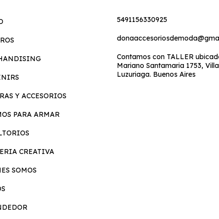
5491156330925
O
donaaccesoriosdemoda@gmai
EROS
Contamos con TALLER ubicado
HANDISING
Mariano Santamaria 1753, Villa
Luzuriaga. Buenos Aires
ENIRS
RAS Y ACCESORIOS
MOS PARA ARMAR
LTORIOS
ERIA CREATIVA
NES SOMOS
OS
NDEDOR