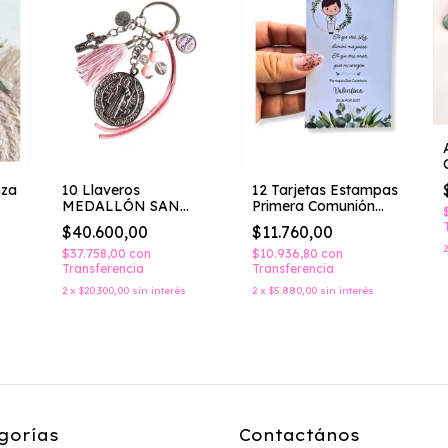
nza
10 Llaveros
12 Tarjetas Estampas
MEDALLÓN SAN
Primera Comunión
BENITO
Bautismo
$40.600,00
$11.760,00
Cumpleaños
$37.758,00
con
$10.936,80
con
Transferencia
Transferencia
2
x
$20.300,00
sin interés
2
x
$5.880,00
sin interés
gorías
Contactános