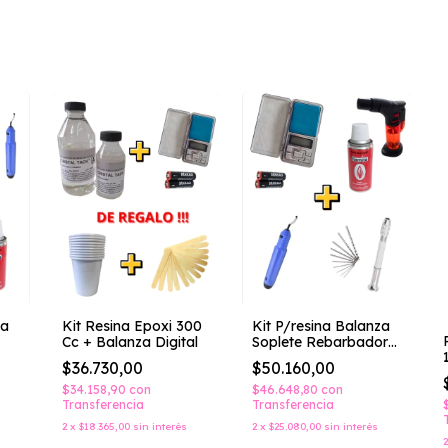
za
Kit Resina Epoxi 300
Kit P/resina Balanza
Cc + Balanza Digital
Soplete Rebarbador
Taladro Manual Gas
$36.730,00
$50.160,00
$34.158,90
con
$46.648,80
con
Transferencia
Transferencia
2
x
$18.365,00
sin interés
2
x
$25.080,00
sin interés