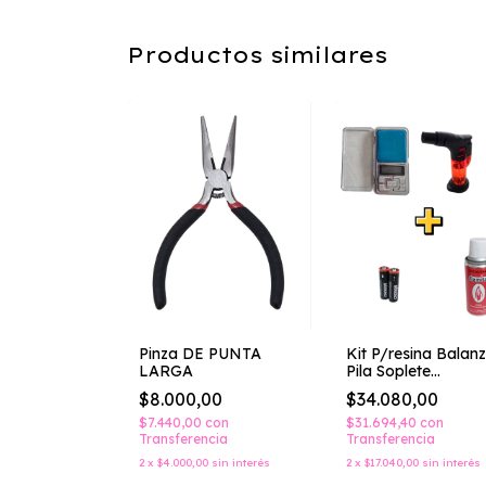
Productos similares
ADOR
Pinza DE PUNTA
Kit P/resina Balan
LARGA
Pila Soplete
Rebarbador Gas
00
$8.000,00
$34.080,00
con
$7.440,00
con
$31.694,40
con
ncia
Transferencia
Transferencia
sin interés
2
x
$4.000,00
sin interés
2
x
$17.040,00
sin interés