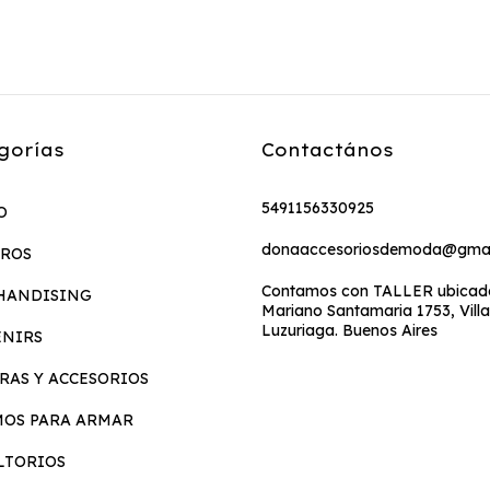
gorías
Contactános
5491156330925
O
donaaccesoriosdemoda@gmai
EROS
Contamos con TALLER ubicado
HANDISING
Mariano Santamaria 1753, Villa
Luzuriaga. Buenos Aires
ENIRS
RAS Y ACCESORIOS
MOS PARA ARMAR
LTORIOS