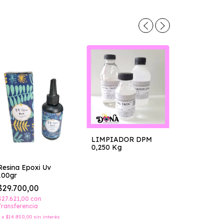
LIMPIADOR DPM
0,250 Kg
Resina Epoxi Uv
Resina Ep
100gr
Transpare
$29.700,00
$24.100,
$27.621,00
con
Transferencia
$22.413,00
Transferenc
2
x
$14.850,00
sin interés