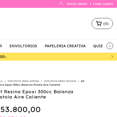
Iniciar sesión
|
Crear cuenta
(
0
)
R
ENVOLTORIOS
PAPELERIA CREATIVA
QUIENES S
cio
/
INSUMOS PARA ARMAR
/
INSUMOS PARA RESINA
/
Kit
ina Epoxi 300cc Balanza Pistola Aire Caliente
it Resina Epoxi 300cc Balanza
stola Aire Caliente
53.800,00