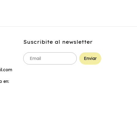
2
x
$12.050,00
Suscribite al newsletter
l.com
 en: