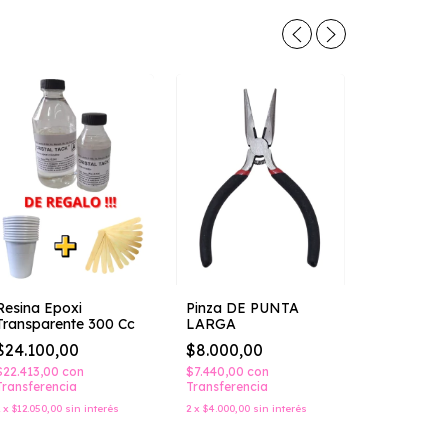
Resina Epoxi
Pinza DE PUNTA
Transparente 300 Cc
LARGA
Kit P/resi
$24.100,00
$8.000,00
Pila Sople
Rebarbad
$22.413,00
con
$7.440,00
con
$34.080,
Transferencia
Transferencia
$31.694,40
2
x
$12.050,00
sin interés
2
x
$4.000,00
sin interés
Transferenc
2
x
$17.040,00