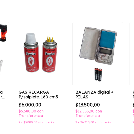
za
GAS RECARGA
BALANZA digital +
r
P/solplete. 160 cm3
PILAS
as
$6.000,00
$13.500,00
$5.580,00
con
$12.555,00
con
Transferencia
Transferencia
2
x
$3.000,00
sin interés
2
x
$6.750,00
sin interés