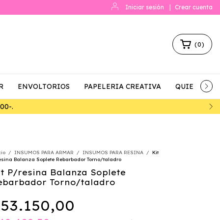
Iniciar sesión
|
Crear cuenta
(
0
)
R
ENVOLTORIOS
PAPELERIA CREATIVA
QUIENES S
7% DE DESCUENTO 
cio
/
INSUMOS PARA ARMAR
/
INSUMOS PARA RESINA
/
Kit
esina Balanza Soplete Rebarbador Torno/taladro
it P/resina Balanza Soplete
ebarbador Torno/taladro
53.150,00