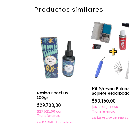
Productos similares
na Epoxi 300
Kit P/resina Balan
Resina Epoxi Uv
nza Digital
Soplete Rebarbado
100gr
Taladro Manual G
,00
$50.160,00
$29.700,00
0
con
$46.648,80
con
$27.621,00
con
ncia
Transferencia
Transferencia
00
sin interés
2
x
$25.080,00
sin interés
2
x
$14.850,00
sin interés