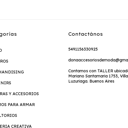
gorías
Contactános
5491156330925
O
donaaccesoriosdemoda@gmai
EROS
Contamos con TALLER ubicado
HANDISING
Mariano Santamaria 1753, Villa
Luzuriaga. Buenos Aires
ENIRS
RAS Y ACCESORIOS
MOS PARA ARMAR
LTORIOS
ERIA CREATIVA