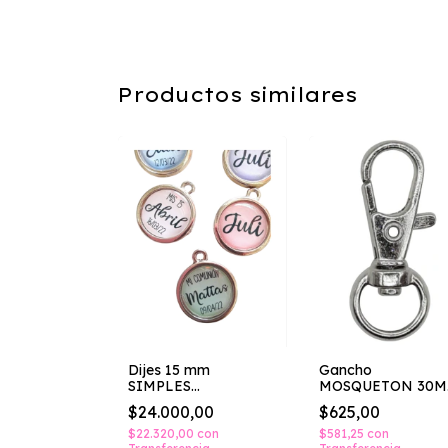
Productos similares
on Tapa 6
00
con
Dijes 15 mm
Gancho
ncia
SIMPLES
MOSQUETON 30
PERSONALIZADOS
REDONDO
$24.000,00
$625,00
$22.320,00
con
$581,25
con