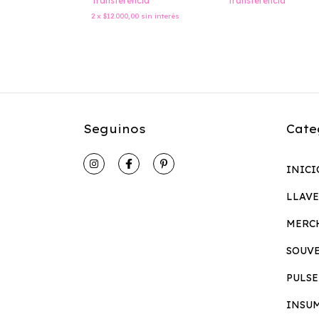
Transferencia
Transferencia
2
x
$12.000,00
sin interés
Seguinos
Cate
INICI
LLAV
MERC
SOUV
PULSE
INSU