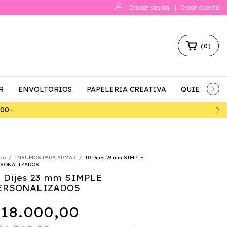
Iniciar sesión
|
Crear cuenta
(
0
)
R
ENVOLTORIOS
PAPELERIA CREATIVA
QUIENES S
7% DE DESCUENTO ABONANDO POR TRANSFERENCIA
cio
/
INSUMOS PARA ARMAR
/
10 Dijes 23 mm SIMPLE
RSONALIZADOS
0 Dijes 23 mm SIMPLE
ERSONALIZADOS
18.000,00