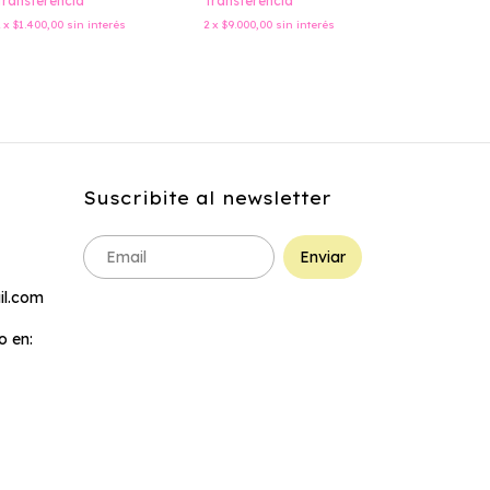
Transferencia
Transferencia
$15.000,
2
x
$1.400,00
sin interés
2
x
$9.000,00
sin interés
$13.950,00
Transferenc
2
x
$7.500,00
s
Suscribite al newsletter
l.com
 en: