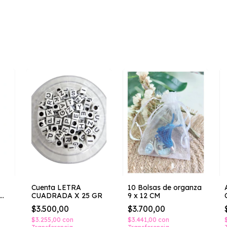
Cuenta LETRA
10 Bolsas de organza
MM
CUADRADA X 25 GR
9 x 12 CM
$3.500,00
$3.700,00
$3.255,00
con
$3.441,00
con