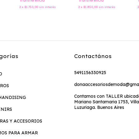
Transferencia
Transferencia
2
x
$1.750,00
sin interés
2
x
$1.850,00
sin interés
gorías
Contactános
5491156330925
O
donaaccesoriosdemoda@gmai
EROS
Contamos con TALLER ubicado
HANDISING
Mariano Santamaria 1753, Villa
Luzuriaga. Buenos Aires
ENIRS
RAS Y ACCESORIOS
MOS PARA ARMAR