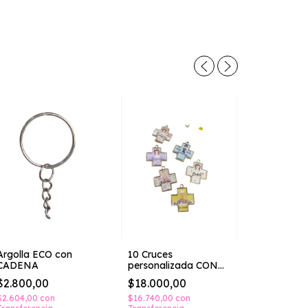
Argolla ECO con
10 Cruces
CADENA
personalizada CON
NOMBRE
$2.800,00
$18.000,00
cruz con 
PACK 10 
$2.604,00
con
$16.740,00
con